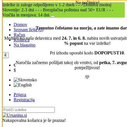
Na počitnice!
Izdelke iz zaloge odpošljemo v 1-2 dneh - - - Dostava znotraj
Slovenije: 2-3 dni - - - Brezplačna poštnina nad 50+ EUR - - -
Vračila in menjava: 14 dni
Domov
Trenutno čofotamo na morju, a zate imamo dari
Seznam želja (
0
)
Račun
Medtem ko naša delavnica med
24. 7. in 6. 8.
nabira novih ustvarjal
Košarica
% popust
na vse izdelke!
Na blagajno
Pri izhodu uporabi kodo
DOPOPUST10
.
€
Naročila začnemo pošiljati takoj ob vrnitvi, od
petka, 7. avgu
€
potrpežljivost!
$
💛
Prijava
Registracija
Nakupovalna košarica je še prazna!