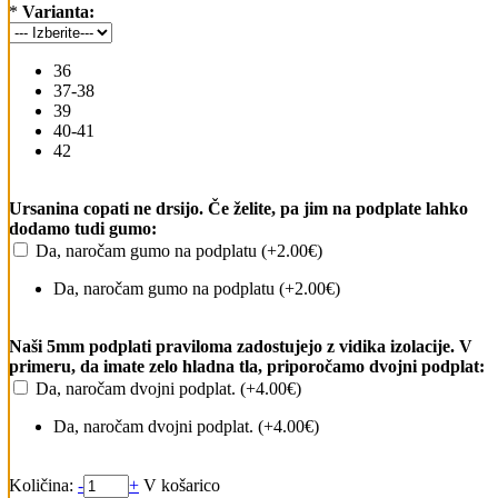
*
Varianta:
36
37-38
39
40-41
42
Ursanina copati ne drsijo. Če želite, pa jim na podplate lahko
dodamo tudi gumo:
Da, naročam gumo na podplatu (+2.00€)
Da, naročam gumo na podplatu (+2.00€)
Naši 5mm podplati praviloma zadostujejo z vidika izolacije. V
primeru, da imate zelo hladna tla, priporočamo dvojni podplat:
Da, naročam dvojni podplat. (+4.00€)
Da, naročam dvojni podplat. (+4.00€)
Količina:
-
+
V košarico