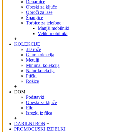
Denarnice
Obeski za ključe
Obroči za lase
Špangice
Torbice za telefone
+
Manjši mobilniki
Veliki mobilniki
+
KOLEKCIJE
3D rože
Glam kolekcija
Metulji
Minimal kolekcija
Natur kolekcija
Ptički
Rožice
+
DOM
Podstavki
Obeski za ključe
Filc
Izrezki iz filca
+
DARILNI BON
+
PROMOCIJSKI IZDELKI
+