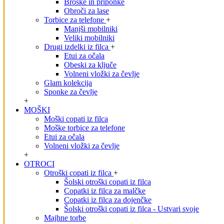
Broške in priponke
Obroči za lase
Torbice za telefone
+
Manjši mobilniki
Veliki mobilniki
Drugi izdelki iz filca
+
Etui za očala
Obeski za ključe
Volneni vložki za čevlje
Glam kolekcija
Sponke za čevlje
+
MOŠKI
Moški copati iz filca
Moške torbice za telefone
Etui za očala
Volneni vložki za čevlje
+
OTROCI
Otroški copati iz filca
+
Šolski otroški copati iz filca
Copatki iz filca za malčke
Copatki iz filca za dojenčke
Šolski otroški copati iz filca - Ustvari svoje
Majhne torbe