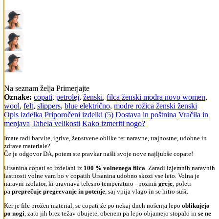
Na seznam želja
Primerjajte
Oznake:
copati
,
petrolej
,
ženski
,
filca ženski modra novo women
,
wool
,
felt
,
slippers
,
blue električno
,
modre rožica ženski ženski
Opis izdelka
Priporočeni izdelki (5)
Dostava in poštnina
Vračila in
menjava
Tabela velikosti
Kako izmeriti nogo?
Imate radi barvite, igrive, ženstvene oblike ter naravne, trajnostne, udobne in
zdrave materiale?
Če je odgovor DA, potem ste pravkar našli svoje nove najljubše copate!
Ursanina copati so izdelani iz
100 % volnenega filca
. Zaradi izjemnih naravnih
lastnosti volne vam bo v copatih Ursanina udobno skozi vse leto. Volna je
naravni izolator, ki uravnava telesno temperaturo - pozimi
greje
, poleti
pa
preprečuje pregrevanje in potenje
, saj vpija vlago in se hitro suši.
Ker je filc prožen material, se copati že po nekaj dneh nošenja lepo
oblikujejo
po nogi
, zato jih brez težav obujete, obenem pa lepo objamejo stopalo in
se ne