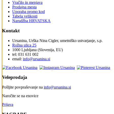
Vračilo in menjava
Prodajna mesta
Uporaba promo kod
Tabela velikosti
Narudžba HRVATSKA
Kontakt
Ursanina, Urška Nina Cigler, umetniško ustvarjanje, s.p.
Rožna ulica 25
1000 Ljubljana (Slovenija, EU)
tel: 031 631 002
email:
i
nfo@ursanina.si
Veleprodaja
Pošljite povpraševanje na
info@ursanina.si
Naročite se na enovice
Prijava