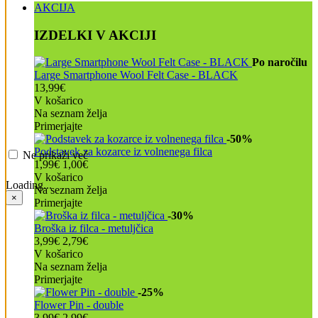
AKCIJA
IZDELKI V AKCIJI
Po naročilu
Large Smartphone Wool Felt Case - BLACK
13,99€
V košarico
Na seznam želja
Primerjajte
-50%
Podstavek za kozarce iz volnenega filca
Ne prikaži več
1,99€
1,00€
V košarico
Loading...
Na seznam želja
×
Primerjajte
-30%
Broška iz filca - metuljčica
3,99€
2,79€
V košarico
Na seznam želja
Primerjajte
-25%
Flower Pin - double
3,99€
2,99€