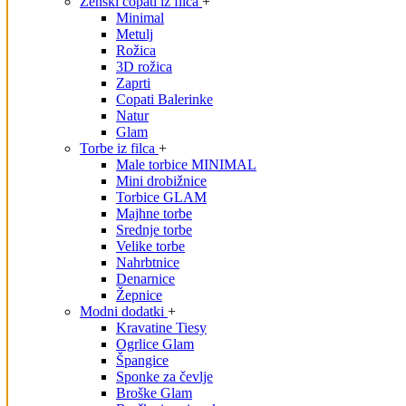
Ženski copati iz filca
+
Minimal
Metulj
Rožica
3D rožica
Zaprti
Copati Balerinke
Natur
Glam
Torbe iz filca
+
Male torbice MINIMAL
Mini drobižnice
Torbice GLAM
Majhne torbe
Srednje torbe
Velike torbe
Nahrbtnice
Denarnice
Žepnice
Modni dodatki
+
Kravatine Tiesy
Ogrlice Glam
Špangice
Sponke za čevlje
Broške Glam