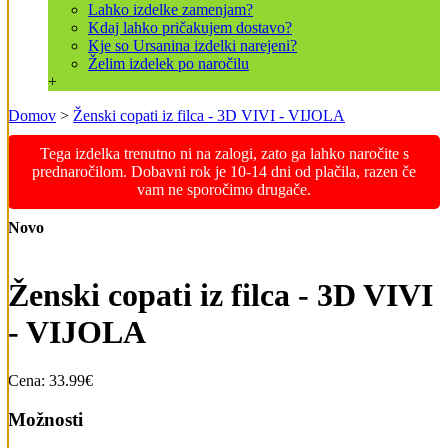
Lahko izdelke zamenjam?
Kdaj lahko pričakujem dostavo?
Kje so Ursanina izdelki narejeni?
Želim izdelek po naročilu
+
Domov
>
Ženski copati iz filca - 3D VIVI - VIJOLA
Tega izdelka trenutno ni na zalogi, zato ga lahko naročite s
prednaročilom. Dobavni rok je 10-14 dni od plačila, razen če
vam ne sporočimo drugače.
Novo
Ženski copati iz filca - 3D VIVI
- VIJOLA
Cena:
33.99€
Možnosti