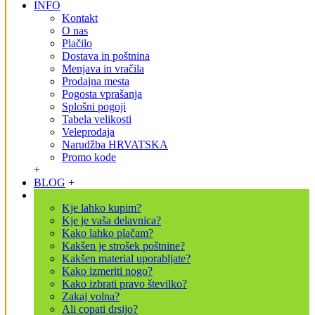
INFO
Kontakt
O nas
Plačilo
Dostava in poštnina
Menjava in vračila
Prodajna mesta
Pogosta vprašanja
Splošni pogoji
Tabela velikosti
Veleprodaja
Narudžba HRVATSKA
Promo kode
+
BLOG
+
Kje lahko kupim?
Kje je vaša delavnica?
Kako lahko plačam?
Kakšen je strošek poštnine?
Kakšen material uporabljate?
Kako izmeriti nogo?
Kako izbrati pravo številko?
Zakaj volna?
Ali copati drsijo?