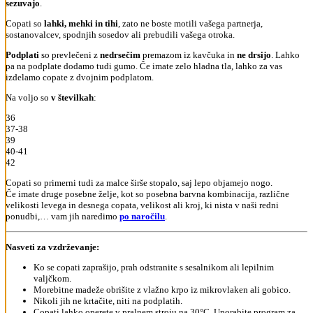
sezuvajo
.
Copati so
lahki, mehki in tihi
, zato ne boste motili vašega partnerja,
sostanovalcev, spodnjih sosedov ali prebudili vašega otroka.
Podplati
so prevlečeni z
nedrsečim
premazom iz kavčuka in
ne drsijo
. Lahko
pa na podplate dodamo tudi gumo. Če imate zelo hladna tla, lahko za vas
izdelamo copate z dvojnim podplatom.
Na voljo so
v številkah
:
36
37-38
39
40-41
42
Copati so primerni tudi za malce širše stopalo, saj lepo objamejo nogo.
Če imate druge posebne želje, kot so posebna barvna kombinacija, različne
velikosti levega in desnega copata, velikost ali kroj, ki nista v naši redni
ponudbi,… vam jih naredimo
po naročilu
.
Nasveti za vzdrževanje:
Ko se copati zaprašijo, prah odstranite s sesalnikom ali lepilnim
valjčkom.
Morebitne madeže obrišite z vlažno krpo iz mikrovlaken ali gobico.
Nikoli jih ne krtačite, niti na podplatih.
Copati lahko operete v pralnem stroju na 30°C. Uporabite program za