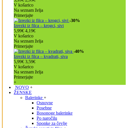
V košarico
Na seznam želja
Primerjajte
-30%
Izrezki iz filca – krogci, sivi
5,99€
4,19€
V košarico
Na seznam želja
Primerjajte
-40%
Izrezki iz filca – kvadrati, siva
5,99€
3,59€
V košarico
Na seznam želja
Primerjajte
+
NOVO
+
ŽENSKE
Balerinke
+
Osnovne
Posebne
Bosonoge balerinke
Po naročilu
Sponke za čevlje