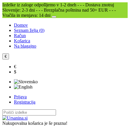
Izdelke iz zaloge odpošljemo v 1-2 dneh - - - Dostava znotraj
Slovenije: 2-3 dni - - - Brezplačna poštnina nad 50+ EUR - - -
Vračila in menjava: 14 dni
Domov
Seznam želja (
0
)
Račun
Košarica
Na blagajno
€
€
$
Prijava
Registracija
Nakupovalna košarica je še prazna!