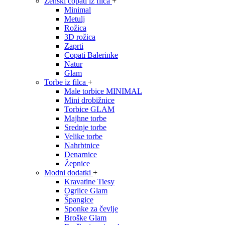
Ženski copati iz filca
+
Minimal
Metulj
Rožica
3D rožica
Zaprti
Copati Balerinke
Natur
Glam
Torbe iz filca
+
Male torbice MINIMAL
Mini drobižnice
Torbice GLAM
Majhne torbe
Srednje torbe
Velike torbe
Nahrbtnice
Denarnice
Žepnice
Modni dodatki
+
Kravatine Tiesy
Ogrlice Glam
Špangice
Sponke za čevlje
Broške Glam