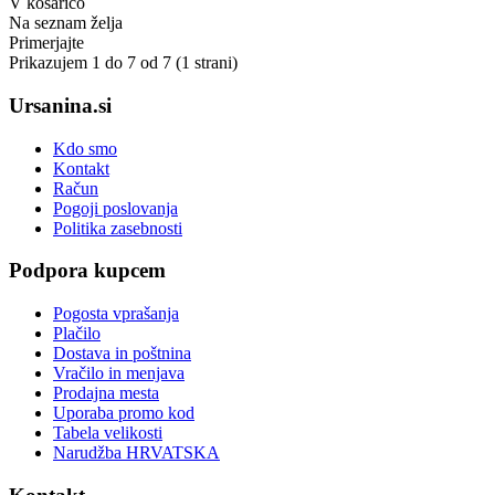
V košarico
Na seznam želja
Primerjajte
Prikazujem 1 do 7 od 7 (1 strani)
Ursanina.si
Kdo smo
Kontakt
Račun
Pogoji poslovanja
Politika zasebnosti
Podpora kupcem
Pogosta vprašanja
Plačilo
Dostava in poštnina
Vračilo in menjava
Prodajna mesta
Uporaba promo kod
Tabela velikosti
Narudžba HRVATSKA