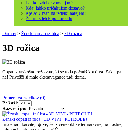
Lahko izdelke zamenjam?
Kdaj lahko pričakujem dostavo?
Kje so Ursanina izdelki narejeni?
Želim izdelek po naročilu
+
Domov
>
Ženski copati iz filca
>
3D rožica
3D rožica
Copati z razkošno rožo zate, ki se rada počutiš kot diva. Zakaj pa
ne! Privošči si malo ekstravagance tudi doma.
Primerjava izdelkov (0)
Prikaži:
Razvrsti po:
Ženski copati iz filca - 3D VIVI - PETROLEJ
Imate radi barvite, igrive, ženstvene oblike ter naravne, trajnostne,
udobne in zdrave materiale? Č..