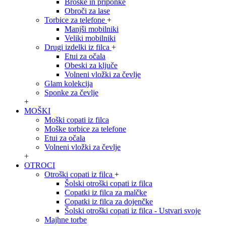
Broške in priponke
Obroči za lase
Torbice za telefone
+
Manjši mobilniki
Veliki mobilniki
Drugi izdelki iz filca
+
Etui za očala
Obeski za ključe
Volneni vložki za čevlje
Glam kolekcija
Sponke za čevlje
+
MOŠKI
Moški copati iz filca
Moške torbice za telefone
Etui za očala
Volneni vložki za čevlje
+
OTROCI
Otroški copati iz filca
+
Šolski otroški copati iz filca
Copatki iz filca za malčke
Copatki iz filca za dojenčke
Šolski otroški copati iz filca - Ustvari svoje
Majhne torbe