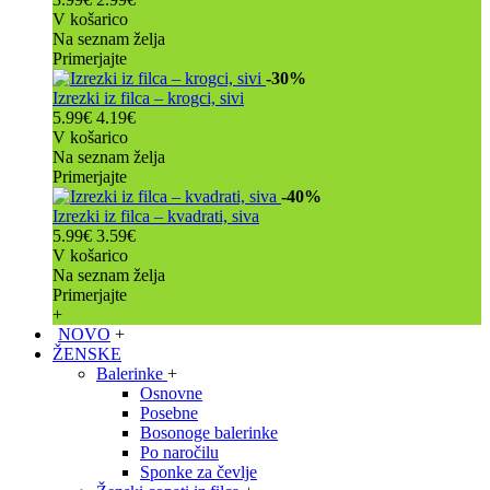
V košarico
Na seznam želja
Primerjajte
-30%
Izrezki iz filca – krogci, sivi
5.99€
4.19€
V košarico
Na seznam želja
Primerjajte
-40%
Izrezki iz filca – kvadrati, siva
5.99€
3.59€
V košarico
Na seznam želja
Primerjajte
+
NOVO
+
ŽENSKE
Balerinke
+
Osnovne
Posebne
Bosonoge balerinke
Po naročilu
Sponke za čevlje