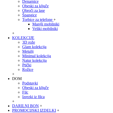
Denarnice
Obeski za ključe
Obroči za lase
Špangice
Torbice za telefone
+
Manjši mobilniki
Veliki mobilniki
+
KOLEKCIJE
3D rože
Glam kolekcija
Metulji
Minimal kolekcija
Natur kolekcija
Ptički
Rožice
+
DOM
Podstavki
Obeski za ključe
Filc
Izrezki iz filca
+
DARILNI BON
+
PROMOCIJSKI IZDELKI
+