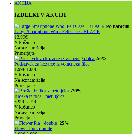
AKCIJA
IZDELKI V AKCIJI
Po naročilu
Large Smartphone Wool Felt Case - BLACK
13.99€
V košarico
Na seznam želja
Primerjajte
-50%
Podstavek za kozarce iz volnenega filca
1.99€
1.00€
V košarico
Na seznam želja
Primerjajte
-30%
Broška iz filca - metuljčica
3.99€
2.79€
V košarico
Na seznam želja
Primerjajte
-25%
Flower Pin - double
3.99€
2.99€