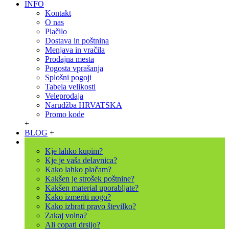
INFO
Kontakt
O nas
Plačilo
Dostava in poštnina
Menjava in vračila
Prodajna mesta
Pogosta vprašanja
Splošni pogoji
Tabela velikosti
Veleprodaja
Narudžba HRVATSKA
Promo kode
+
BLOG
+
Kje lahko kupim?
Kje je vaša delavnica?
Kako lahko plačam?
Kakšen je strošek poštnine?
Kakšen material uporabljate?
Kako izmeriti nogo?
Kako izbrati pravo številko?
Zakaj volna?
Ali copati drsijo?