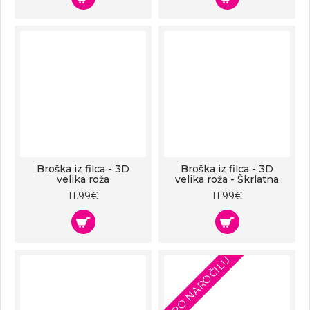
Broška iz filca - 3D
Broška iz filca - 3D
velika roža
velika roža - Škrlatna
11.99€
11.99€
PO NAROČILU