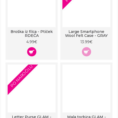
Broška iz filca - Ptiček
Large Smartphone
RDEČA
Wool Felt Case - GRAY
4.99€
13.99€
PO NAROČILU
Letter Purse GLAM -
Mala torbica GLAM -