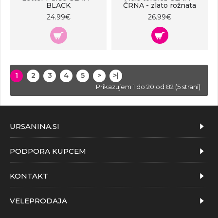
BLACK
ČRNA - zlato rožnata
24.99€
26.99€
1
2
3
4
5
>
>|
Prikazujem 1 do 20 od 82 (5 strani)
URSANINA.SI
PODPORA KUPCEM
KONTAKT
VELEPRODAJA