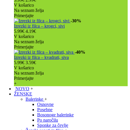
V košarico
Na seznam želja
Primerjajte
-30%
Izrezki iz filca – krogci, sivi
5.99€
4.19€
V košarico
Na seznam želja
Primerjajte
-40%
Izrezki iz filca – kvadrati, siva
5.99€
3.59€
V košarico
Na seznam želja
Primerjajte
+
NOVO
+
ŽENSKE
Balerinke
+
Osnovne
Posebne
Bosonoge balerinke
Po naročilu
Sponke za čevlje