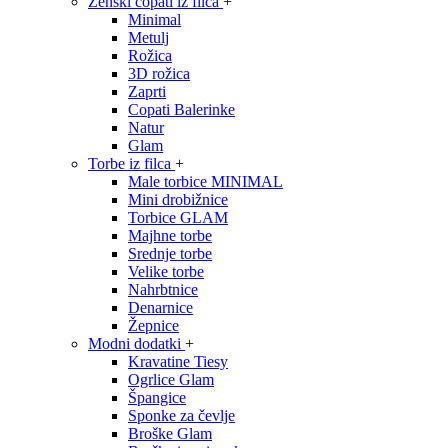
Ženski copati iz filca
+
Minimal
Metulj
Rožica
3D rožica
Zaprti
Copati Balerinke
Natur
Glam
Torbe iz filca
+
Male torbice MINIMAL
Mini drobižnice
Torbice GLAM
Majhne torbe
Srednje torbe
Velike torbe
Nahrbtnice
Denarnice
Žepnice
Modni dodatki
+
Kravatine Tiesy
Ogrlice Glam
Špangice
Sponke za čevlje
Broške Glam