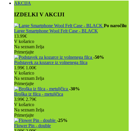
AKCIJA
IZDELKI V AKCIJI
Po naročilu
Large Smartphone Wool Felt Case - BLACK
13.99€
V košarico
Na seznam želja
Primerjajte
-50%
Podstavek za kozarce iz volnenega filca
1.99€
1.00€
V košarico
Na seznam želja
Primerjajte
-30%
Broška iz filca - metuljčica
3.99€
2.79€
V košarico
Na seznam želja
Primerjajte
-25%
Flower Pin - double
3.99€
2.99€