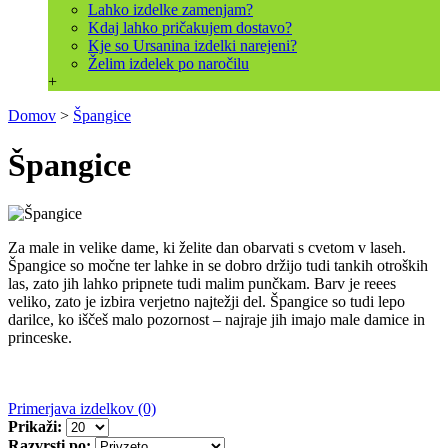
Lahko izdelke zamenjam?
Kdaj lahko pričakujem dostavo?
Kje so Ursanina izdelki narejeni?
Želim izdelek po naročilu
+
Domov
>
Špangice
Špangice
Za male in velike dame, ki želite dan obarvati s cvetom v laseh.
Špangice so močne ter lahke in se dobro držijo tudi tankih otroških
las, zato jih lahko pripnete tudi malim punčkam. Barv je reees
veliko, zato je izbira verjetno najtežji del. Špangice so tudi lepo
darilce, ko iščeš malo pozornost – najraje jih imajo male damice in
princeske.
Primerjava izdelkov (0)
Prikaži:
Razvrsti po: