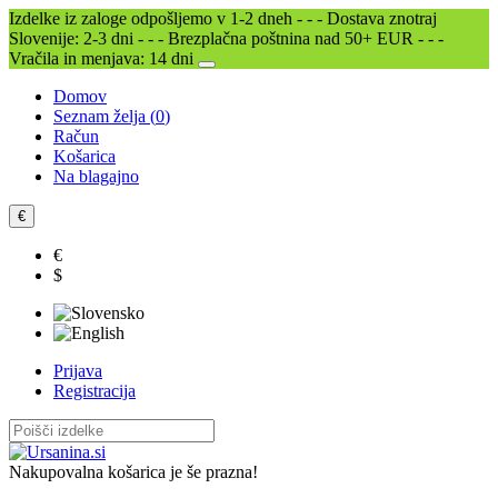
Izdelke iz zaloge odpošljemo v 1-2 dneh - - - Dostava znotraj
Slovenije: 2-3 dni - - - Brezplačna poštnina nad 50+ EUR - - -
Vračila in menjava: 14 dni
Domov
Seznam želja (
0
)
Račun
Košarica
Na blagajno
€
€
$
Prijava
Registracija
Nakupovalna košarica je še prazna!