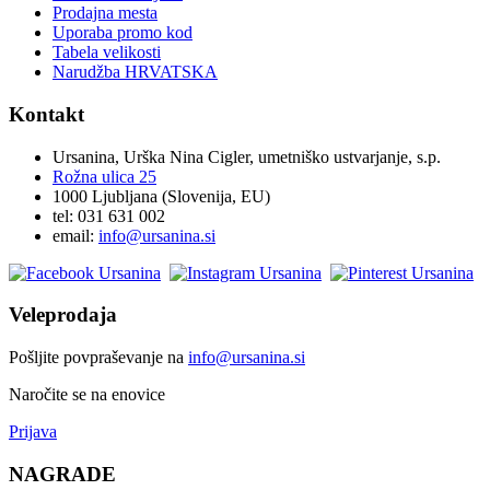
Prodajna mesta
Uporaba promo kod
Tabela velikosti
Narudžba HRVATSKA
Kontakt
Ursanina, Urška Nina Cigler, umetniško ustvarjanje, s.p.
Rožna ulica 25
1000 Ljubljana (Slovenija, EU)
tel: 031 631 002
email:
i
nfo@ursanina.si
Veleprodaja
Pošljite povpraševanje na
info@ursanina.si
Naročite se na enovice
Prijava
NAGRADE