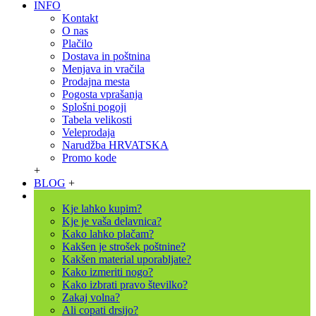
INFO
Kontakt
O nas
Plačilo
Dostava in poštnina
Menjava in vračila
Prodajna mesta
Pogosta vprašanja
Splošni pogoji
Tabela velikosti
Veleprodaja
Narudžba HRVATSKA
Promo kode
+
BLOG
+
Kje lahko kupim?
Kje je vaša delavnica?
Kako lahko plačam?
Kakšen je strošek poštnine?
Kakšen material uporabljate?
Kako izmeriti nogo?
Kako izbrati pravo številko?
Zakaj volna?
Ali copati drsijo?