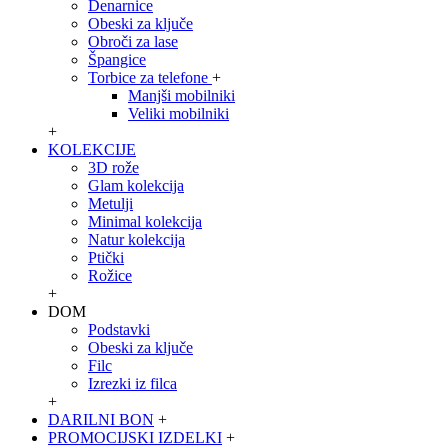
Denarnice
Obeski za ključe
Obroči za lase
Špangice
Torbice za telefone
+
Manjši mobilniki
Veliki mobilniki
+
KOLEKCIJE
3D rože
Glam kolekcija
Metulji
Minimal kolekcija
Natur kolekcija
Ptički
Rožice
+
DOM
Podstavki
Obeski za ključe
Filc
Izrezki iz filca
+
DARILNI BON
+
PROMOCIJSKI IZDELKI
+