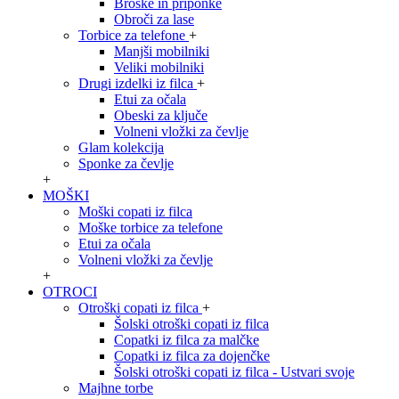
Broške in priponke
Obroči za lase
Torbice za telefone
+
Manjši mobilniki
Veliki mobilniki
Drugi izdelki iz filca
+
Etui za očala
Obeski za ključe
Volneni vložki za čevlje
Glam kolekcija
Sponke za čevlje
+
MOŠKI
Moški copati iz filca
Moške torbice za telefone
Etui za očala
Volneni vložki za čevlje
+
OTROCI
Otroški copati iz filca
+
Šolski otroški copati iz filca
Copatki iz filca za malčke
Copatki iz filca za dojenčke
Šolski otroški copati iz filca - Ustvari svoje
Majhne torbe