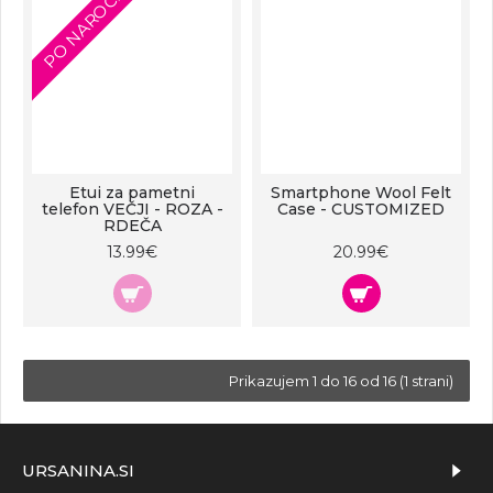
PO NAROČILU
Etui za pametni
Smartphone Wool Felt
telefon VEČJI - ROZA -
Case - CUSTOMIZED
RDEČA
13.99€
20.99€
Prikazujem 1 do 16 od 16 (1 strani)
URSANINA.SI