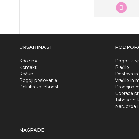
URSANINA.SI
PODPOR
Kdo smo
Pogosta vp
Kontakt
Plačilo
Račun
Dostava in
Pogoji poslovanja
Vračilo in 
Politika zasebnosti
Prodajna 
Uporaba p
Tabela veli
Narudžba
NAGRADE