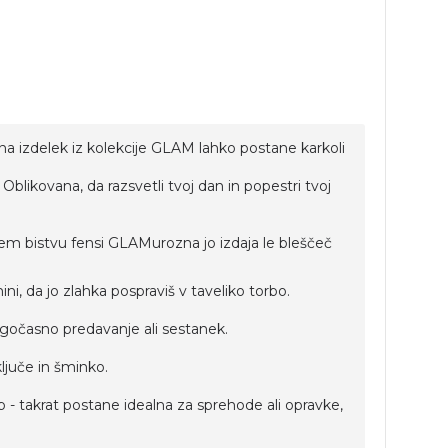
ina izdelek iz kolekcije GLAM lahko postane karkoli
Oblikovana, da razsvetli tvoj dan in popestri tvoj
ojem bistvu fensi GLAMurozna jo izdaja le bleščeč
ini, da jo zlahka pospraviš v taveliko torbo.
gočasno predavanje ali sestanek.
ključe in šminko.
- takrat postane idealna za sprehode ali opravke,