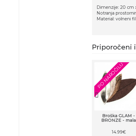
Dimenzije: 20 cm 
Notranja prostorni
Material: volneni f
Priporočeni 
PO NAROČILU
PO NAROČILU
 GLAM -
Velika ogrlica -
Broška GLAM -
 BRONZE
Glam - ZLATA
BRONZE - mala
BAKRENA
99€
25.99€
14.99€