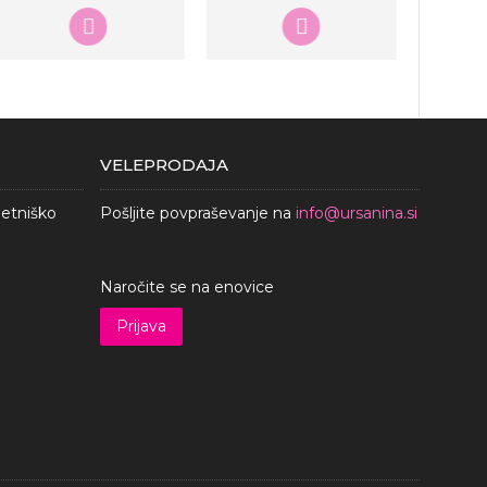
VELEPRODAJA
metniško
Pošljite povpraševanje na
info@ursanina.si
Naročite se na enovice
Prijava