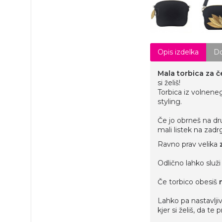
Opis izdelka
Do
Mala torbica
za č
si želiš!
Torbica iz volneneg
styling.
Če jo obrneš na dr
mali listek na zadrg
Ravno prav velika
Odlično lahko služi
Če torbico obesiš
Lahko pa nastavlji
kjer si želiš, da te 