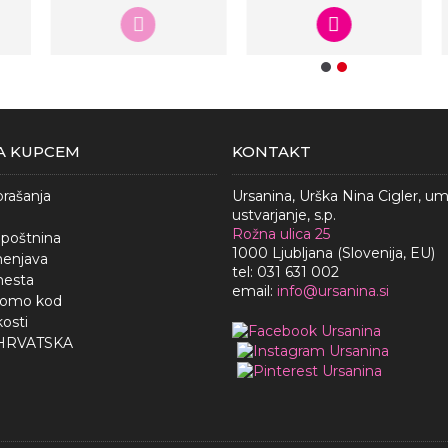
A KUPCEM
KONTAKT
rašanja
Ursanina, Urška Nina Cigler, u
ustvarjanje, s.p.
Rožna ulica 25
 poštnina
1000 Ljubljana (Slovenija, EU)
menjava
tel: 031 631 002
mesta
email:
i
nfo@ursanina.si
romo kod
kosti
 HRVATSKA