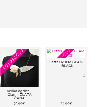
PO NAROČILU
PO NAROČILU
Letter Purse GLAM
- BLACK
Velika ogrlica -
Glam - ZLATA
ČRNA
25.99€
24.99€