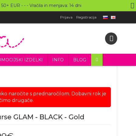
 50+ EUR - - - Vračila in menjava: 14 dni
Prijava
Registracija
MOCIJSKI IZDELKI
INFO
BLOG
hko naročite s prednaročilom. Dobavni rok je
očimo drugače.
urse GLAM - BLACK - Gold