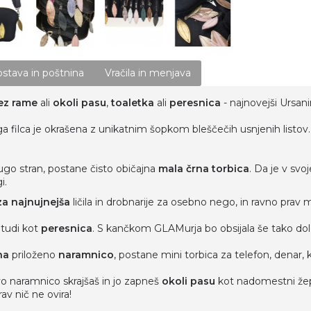
stava in poštnina
Vračila in menjava
ez rame
ali
okoli pasu
,
toaletka
ali
peresnica
- najnovejši Ursan
a filca je okrašena z unikatnim šopkom bleščečih usnjenih listov. 
ugo stran, postane čisto običajna
mala črna torbica
. Da je v sv
i.
za najnujnejša
ličila in drobnarije za osebno nego, in ravno prav m
 tudi kot
peresnica
. S kančkom GLAMurja bo obsijala še tako dol
na
priloženo
naramnico
, postane mini torbica za telefon, denar, 
vo naramnico skrajšaš in jo zapneš
okoli pasu
kot nadomestni žep 
prav nič ne ovira!