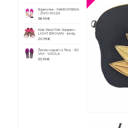
Balerinke - MIKROFIBRA
- ŽIVO ROZA
38.99€
Kids Wool Felt Slippers -
LIGHT BROWN - birdy
20.99€
Ženski copati iz filca - 3D
VIVI - VIJOLA
33.99€