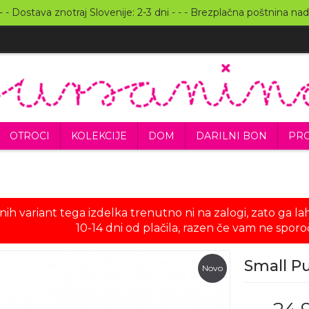
 - Dostava znotraj Slovenije: 2-3 dni - - - Brezplačna poštnina nad
OTROCI
KOLEKCIJE
DOM
DARILNI BON
PRO
h variant tega izdelka trenutno ni na zalogi, zato ga la
10-14 dni od plačila, razen če vam ne spor
Small P
Novo