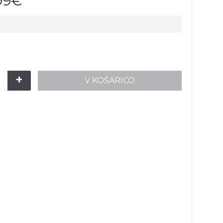
99€
+
V KOŠARICO