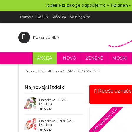
Izdelke iz zaloge odpošljemo v 1-2 dneh - -
Domov
Račun
Košarica
Na blagajno
AKCIJA
NOVO
ŽENSKE
MOŠKI
>
Domov
Small Purse GLAM - BLACK - Gold
Najnovejši izdelki
Rdeče označeni
Balerinke - SIVA -
Matilda
PO NAROČILU
38.99€
Balerinke - RDEČA -
Matilda
38.99€