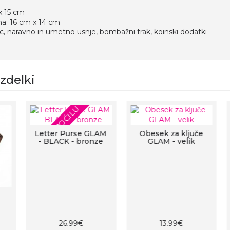
x 15 cm
na: 16 cm x 14 cm
ilc, naravno in umetno usnje, bombažni trak, koinski dodatki
izdelki
PO NAROČILU
Letter Purse GLAM
Obesek za ključe
- BLACK - bronze
GLAM - velik
26.99€
13.99€