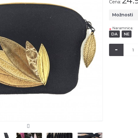
24.
Cena:
Možnosti
Naramnica:
*
DA
NE
-