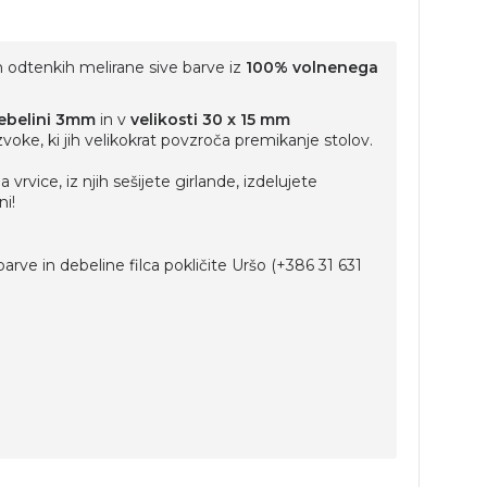
h odtenkih melirane sive barve iz
100% volnenega
ebelini 3mm
in v
velikosti 30 x 15 mm
voke, ki jih velikokrat povzroča premikanje stolov.
vrvice, iz njih sešijete girlande, izdelujete
ni!
barve in debeline filca pokličite Uršo (+386 31 631