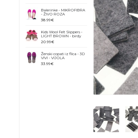
Balerinke - MIKROFIBRA
- ŽIVO ROZA
38.99€
Kids Wool Felt Slippers -
LIGHT BROWN - birdy
20.99€
Ženski copati iz filca - 3D
VIVI - VIJOLA
33.99€