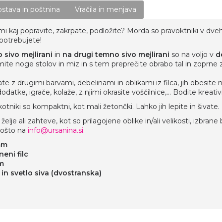
stava in poštnina
Vračila in menjava
ami kaj popravite, zakrpate, podložite? Morda so pravoktniki v dve
potrebujete!
o sivo mejlirani
in
na drugi temno sivo mejlirani
so na voljo v
d
ite noge stolov in miz in s tem preprečite obrabo tal in zoprne z
e z drugimi barvami, debelinami in oblikami iz filca, jih obesite na 
datke, igrače, kolaže, z njimi okrasite voščilnice,... Bodite kreativ
niki so kompaktni, kot mali žetončki. Lahko jih lepite in šivate.
lje ali zahteve, kot so prilagojene oblike in/ali velikosti, izbrane 
-pošto na
info@ursanina.si
.
mm
eni filc
m
in svetlo siva (dvostranska)