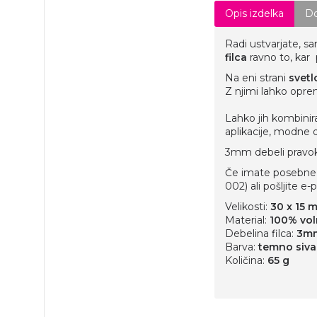
Opis izdelka
Do
Radi ustvarjate, s
filca
ravno to, kar 
Na eni strani
svetl
Z njimi lahko oprem
Lahko jih kombinirat
aplikacije, modne do
3mm debeli pravokot
Če imate posebne že
002) ali pošljite e
Velikosti:
30 x 15 
Material:
100% voln
Debelina filca:
3m
Barva:
temno siva 
Količina:
65 g