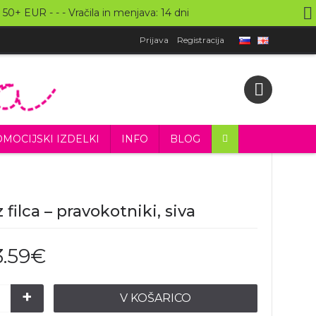
 50+ EUR - - - Vračila in menjava: 14 dni
Prijava
Registracija
MOCIJSKI IZDELKI
INFO
BLOG
z filca – pravokotniki, siva
3.59€
+
V KOŠARICO