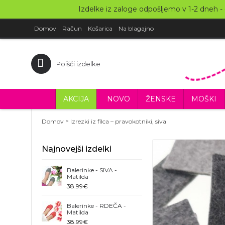
Izdelke iz zaloge odpošljemo v 1-2 dneh - -
Domov
Račun
Košarica
Na blagajno
AKCIJA
NOVO
ŽENSKE
MOŠKI
>
Domov
Izrezki iz filca – pravokotniki, siva
Najnovejši izdelki
Balerinke - SIVA -
Matilda
38.99€
Balerinke - RDEČA -
Matilda
38.99€