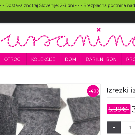
 - Dostava znotraj Slovenije: 2-3 dni - - - Brezplačna poštnina nad
OTROCI
KOLEKCIJE
DOM
DARILNI BON
PRO
Izrezki i
-40%
5.99€
-