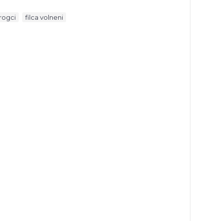
,
rogci
filca volneni